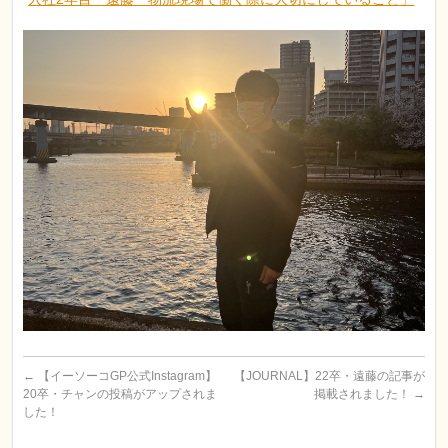
←
【イーソーコGP公式Instagram】
【JOURNAL】22卒・遠藤の記事が
20卒・チャンの投稿がアップされま
掲載されました！
→
した！